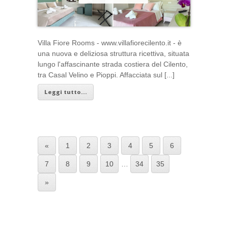
Villa Fiore Rooms - www.villafiorecilento.it - è
una nuova e deliziosa struttura ricettiva, situata
lungo l'affascinante strada costiera del Cilento,
tra Casal Velino e Pioppi. Affacciata sul [...]
Leggi tutto...
«
1
2
3
4
5
6
7
8
9
10
…
34
35
»