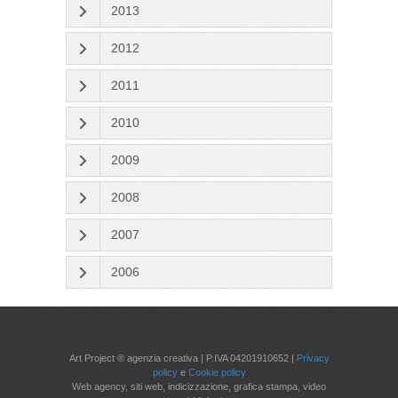
2013
2012
2011
2010
2009
2008
2007
2006
Art Project ® agenzia creativa | P.IVA 04201910652 |
Privacy
policy
e
Cookie policy
Web agency, siti web, indicizzazione, grafica stampa, video