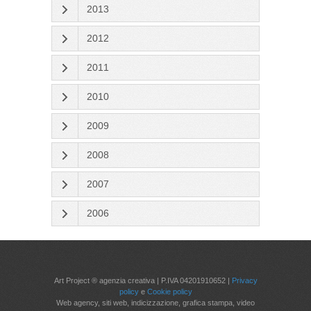
2013
2012
2011
2010
2009
2008
2007
2006
Art Project ® agenzia creativa | P.IVA 04201910652 |
Privacy
policy
e
Cookie policy
Web agency, siti web, indicizzazione, grafica stampa, video