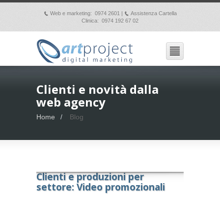
Web e marketing: 0974 2601 |
Assistenza Cartella
p
p
Clinica: 0974 192 67 02
Clienti e novità dalla
web agency
Home
Blog
Clienti e produzioni per
settore: Video promozionali