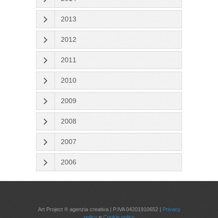
2013
2012
2011
2010
2009
2008
2007
2006
Art Project ® agenzia creativa | P.IVA 04201910652 |
Privacy
policy
e
Cookie policy