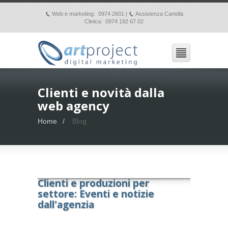
Web e marketing: 0974 2601 |
Assistenza Cartella
p
p
Clinica: 0974 192 67 02
Clienti e novità dalla
web agency
Home
Blog
Clienti e produzioni per
settore: Eventi e notizie
dall'agenzia