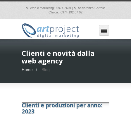
Web e marketing: 0974 2601 |
Assistenza Cartella
p
p
Clinica: 0974 192 67 02
Clienti e novità dalla
web agency
Home
Blog
Clienti e produzioni per anno:
2023