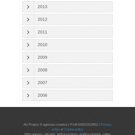
2013
2012
2011
2010
2009
2008
2007
2006
Art Project ® agenzia creativa | P.IVA 04201910652 |
Privacy
policy
e
Cookie policy
Web agency, siti web, indicizzazione, grafica stampa, video