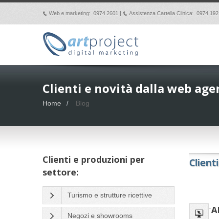
Web e marketing: 0974 2601 |
Assistenza Cartella Clinica: 0974 192
p
p
Clienti e novità dalla web age
Home
Blog
Clienti e produzioni per
Client
settore:
Turismo e strutture ricettive
A
Negozi e showrooms