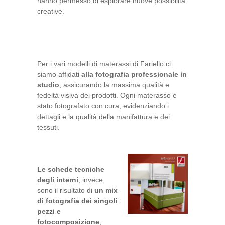
hanno permesso di esplorare nuove possibilità
creative.
Per i vari modelli di materassi di Fariello ci
siamo affidati
alla fotografia professionale
in
studio
, assicurando la massima qualità e
fedeltà visiva dei prodotti. Ogni materasso è
stato fotografato con cura, evidenziando i
dettagli e la qualità della manifattura e dei
tessuti.
Le schede tecniche
degli interni
, invece,
sono il risultato di
un mix
di fotografia dei singoli
pezzi e
fotocomposizione
,