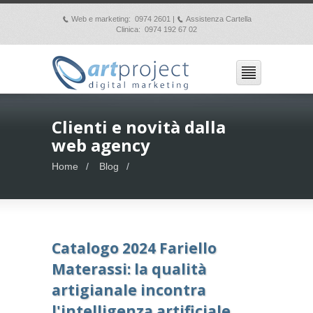
Web e marketing: 0974 2601 |
Assistenza Cartella
p
p
Clinica: 0974 192 67 02
Clienti e novità dalla
web agency
Home
Blog
Catalogo 2024 Fariello
Materassi: la qualità
artigianale incontra
l'intelligenza artificiale