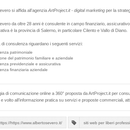
evero si affida all'agenzia
ArtProject.it - digital marketing
per la strate
evero da oltre 28 anni è consulente in campo finanziario, assicurativo 
tiva è la provincia di Salerno, in particolare Cilento e Vallo di Diano.
tà di consulenza riguardano i seguenti servizi:
enza patrimoniale
one del patrimonio familiare e aziendale
enza previdenziale e assicurativa
enza finanziaria aziendale
gia di comunicazione online a 360° proposta da ArtProject.it per consule
e volto all’informazione pratica su servizi e proposte commerciali, attiv
ttps://https://www.albertosevero.it/
siti web per liberi profess