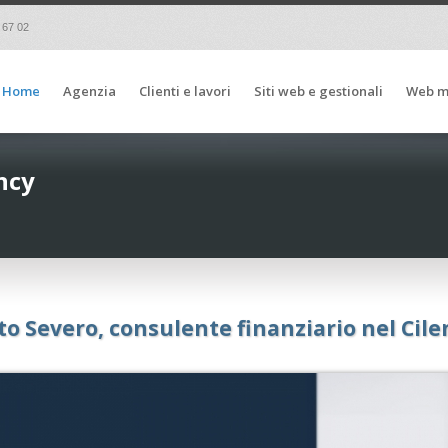
 67 02
Home
Agenzia
Clienti e lavori
Siti web e gestionali
Web m
ncy
to Severo, consulente finanziario nel Cile