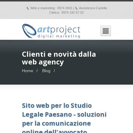
Web e marketing: 0974 2601 |
Assistenza Cartella
p
p
Clinica: 0974 192 67 02
Clienti e novità dalla
web agency
Home
Blog
Sito web per lo Studio
Legale Paesano - soluzioni
per la comunicazione
online dell'avvocato