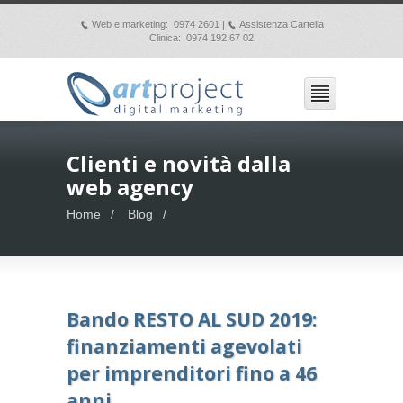
Web e marketing: 0974 2601 |
Assistenza Cartella
p
p
Clinica: 0974 192 67 02
Clienti e novità dalla
web agency
Home
Blog
Bando RESTO AL SUD 2019:
finanziamenti agevolati
per imprenditori fino a 46
anni.