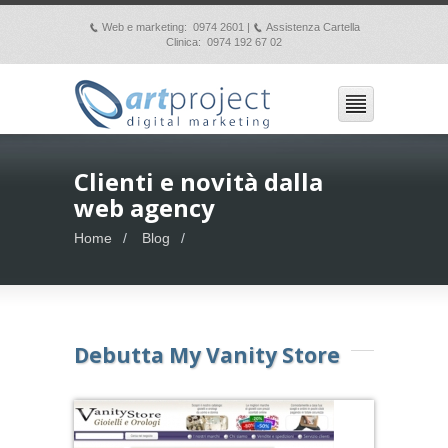
Web e marketing: 0974 2601 |
Assistenza Cartella
p
p
Clinica: 0974 192 67 02
Clienti e novità dalla
web agency
Home
Blog
Debutta My Vanity Store