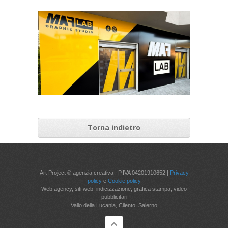
Torna indietro
Art Project ® agenzia creativa | P.IVA 04201910652 |
Privacy
policy
e
Cookie policy
Web agency, siti web, indicizzazione, grafica stampa, video
pubblicitari
Vallo della Lucania, Cilento, Salerno